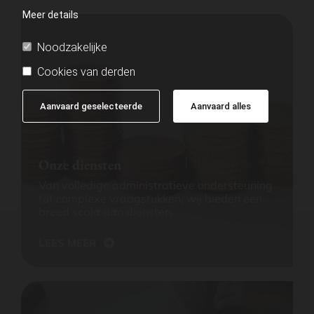
Meer details
Noodzakelijke
Cookies van derden
Aanvaard geselecteerde
Aanvaard alles
Onze diensten
Van volledige administratieve ondersteuning
tot complexe vraagstukken, wij bieden een
breed scala aan diensten.
LEES MEER